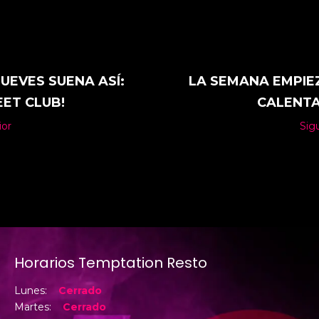
JUEVES SUENA ASÍ:
LA SEMANA EMPIE
ET CLUB!
CALENT
ior
Sig
Horarios Temptation Resto
Lunes:
Cerrado
Martes:
Cerrado