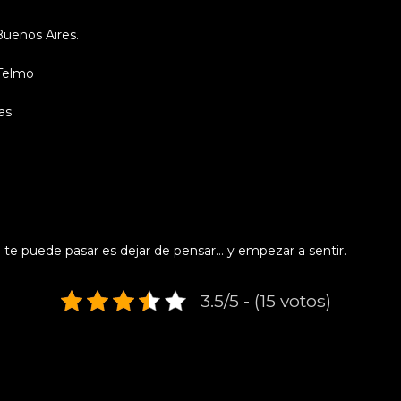
uenos Aires.
Telmo
as
 te puede pasar es dejar de pensar… y empezar a sentir.
3.5/5 - (15 votos)