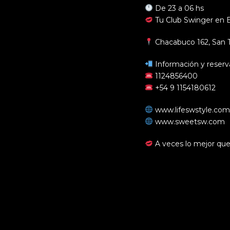
De 23 a 06 hs
Tu Club Swinger en B
Chacabuco 162, San 
Información y reserv
1124856400
+54 9 1154180612
www.lifeswstyle.com
www.sweetsw.com
A veces lo mejor que