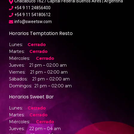
Chacabuco 162 / Capital Federal Buenos Aires | Argentina
+54 9 11 24856400
+54 9 11 54180612
info@sweetsw.com
Horarios Temptation Resto
Lunes:
Cerrado
Martes:
Cerrado
Miércoles:
Cerrado
Jueves: 21 pm – 02:00 am
Viernes: 21 pm –
02:00 am
Sábados: 21 pm –
02:00 am
Domingos: 21 pm –
02:00 am
Horarios Sweet Bar
Lunes:
Cerrado
Martes:
Cerrado
Miércoles:
Cerrado
Jueves: 22 pm – 04 am