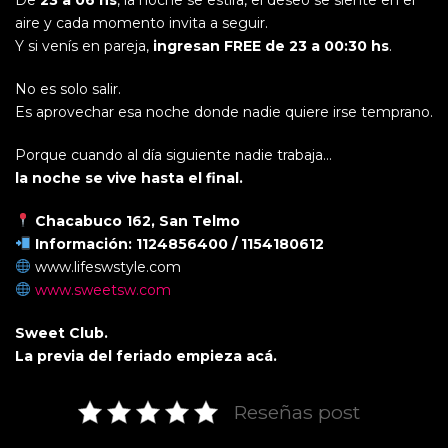
De
23 a 06 hs
, la noche se estira, el deseo se siente en el
aire y cada momento invita a seguir.
Y si venís en pareja,
ingresan FREE de 23 a 00:30 hs
.
No es solo salir.
Es aprovechar esa noche donde nadie quiere irse temprano.
Porque cuando al día siguiente nadie trabaja…
la noche se vive hasta el final.
Chacabuco 162, San Telmo
Información: 1124856400 / 1154180612
www.lifeswstyle.com
www.sweetsw.com
Sweet Club.
La previa del feriado empieza acá.
Reseñas post